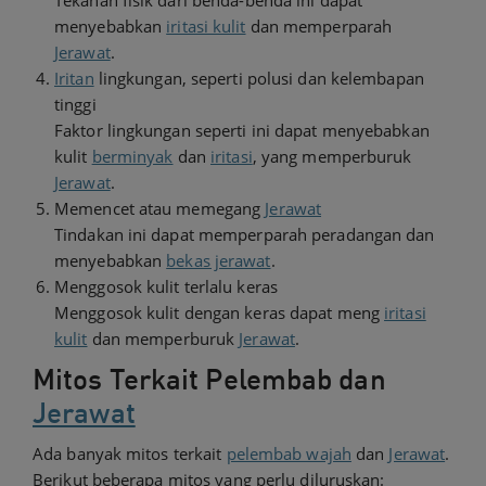
Tekanan fisik dari benda-benda ini dapat
menyebabkan
iritasi kulit
dan memperparah
Jerawat
.
Iritan
lingkungan, seperti polusi dan kelembapan
tinggi
Faktor lingkungan seperti ini dapat menyebabkan
kulit
berminyak
dan
iritasi
, yang memperburuk
Jerawat
.
Memencet atau memegang
Jerawat
Tindakan ini dapat memperparah peradangan dan
menyebabkan
bekas jerawat
.
Menggosok kulit terlalu keras
Menggosok kulit dengan keras dapat meng
iritasi
kulit
dan memperburuk
Jerawat
.
Mitos Terkait Pelembab dan
Jerawat
Ada banyak mitos terkait
pelembab wajah
dan
Jerawat
.
Berikut beberapa mitos yang perlu diluruskan: