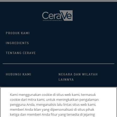
PRODUK KAMI
INGREDIENTS
TENTANG CERAVE
HUBUNGI KAMI​
NEGARA DAN WILAYAH
LAINNYA
KEBIJAKAN PRIVASI
FAQ
Kami menggunakan cookie di situs web kami, termasuk
cookie dari mitra kami, untuk meningkatkan pengalaman
PENGATURAN COOKIE
COOKIE POLICY
pengguna Anda, menganalisis lalu lintas situs web kami,
memberi Anda iklan yang dipersonalisasi di situs pihak
SITEMAP
ketiga dan memberi Anda fitur yang tersedia di jejaring