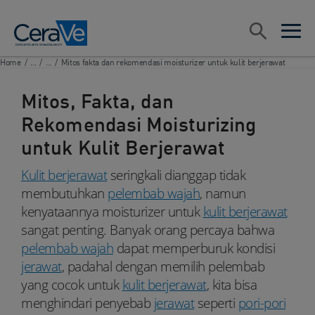
Main Navigation
Search
open sea
open 
Home
/
...
/
...
/
Mitos fakta dan rekomendasi moisturizer untuk kulit berjerawat
Mitos, Fakta, dan
Rekomendasi Moisturizing
untuk Kulit Berjerawat
Kulit berjerawat
seringkali dianggap tidak
membutuhkan
pelembab wajah
, namun
kenyataannya moisturizer untuk
kulit berjerawat
sangat penting. Banyak orang percaya bahwa
pelembab wajah
dapat memperburuk kondisi
jerawat
, padahal dengan memilih pelembab
yang cocok untuk
kulit berjerawat
, kita bisa
menghindari penyebab
jerawat
seperti
pori-pori