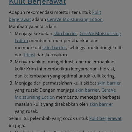
Kulit Berjerawat
Adapun rekomendasi moisturizer untuk
kulit
berjerawat
adalah
CeraVe Moisturising Lotion
.
Manfaatnya antara lain:
Menjaga kekuatan
skin barrier
:
CeraVe Moisturising
Lotion
membantu mempertahankan dan
memperkuat
skin barrier
, sehingga melindungi kulit
dari
iritasi
dan kerusakan.
Menyamankan, menghidrasi, dan melembapkan
kulit: Krim ini memberikan kenyamanan, hidrasi,
dan kelembapan yang optimal untuk kulit kering.
Menjaga dari permasalahan kulit akibat
skin barrier
yang rusak: Dengan menjaga
skin barrier
,
CeraVe
Moisturising Lotion
membantu mencegah berbagai
masalah kulit yang disebabkan oleh
skin barrier
yang rusak.
Selain itu, pelembab yang cocok untuk
kulit berjerawat
ini juga: