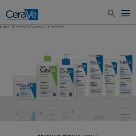
Main Navigation
Search
open sea
open 
Home
/
Ceramides Skincare
/
Ceramides