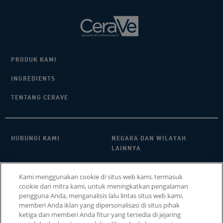
PRODUK KAMI
INGREDIENTS
TENTANG CERAVE
HUBUNGI KAMI​
NEGARA DAN WILAYAH
LAINNYA
KEBIJAKAN PRIVASI
FAQ
Kami menggunakan cookie di situs web kami, termasuk
cookie dari mitra kami, untuk meningkatkan pengalaman
PENGATURAN COOKIE
COOKIE POLICY
pengguna Anda, menganalisis lalu lintas situs web kami,
memberi Anda iklan yang dipersonalisasi di situs pihak
SITEMAP
ketiga dan memberi Anda fitur yang tersedia di jejaring