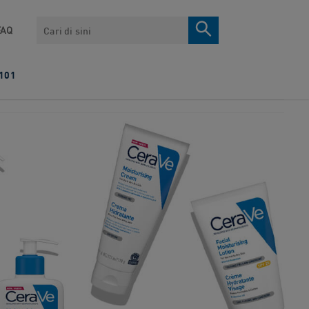
Search
FAQ
101