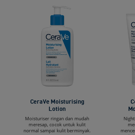
CeraVe Moisturising
C
Lotion​
Mo
Moisturiser ringan dan mudah
Night
meresap, cocok untuk kulit
men
normal sampai kulit berminyak.​
mencer