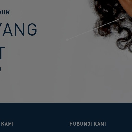
DUK
YANG
T
U
 KAMI
HUBUNGI KAMI​