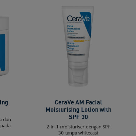
ing
CeraVe AM Facial
Moisturising Lotion with
SPF 30
i dan
 pada
2-in-1 moisturiser dengan SPF
30 tanpa whitecast