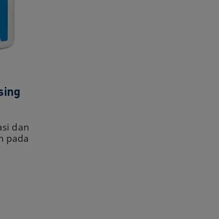
sing
si dan
n pada