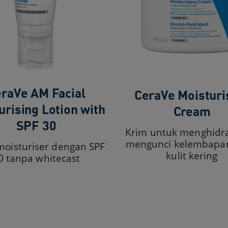
raVe AM Facial
CeraVe Moisturi
urising Lotion with
Cream​
SPF 30
Krim untuk menghidra
mengunci kelembapa
 moisturiser dengan SPF
kulit kering
0 tanpa whitecast