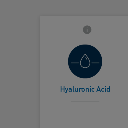
Frontside Info icon
Helps retain
skin's natural
Card Frontside
moisture
Hyaluronic Acid