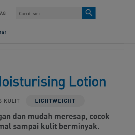
Search
FAQ
101
isturising Lotion​
 KULIT​
LIGHTWEIGHT
ngan dan mudah meresap, cocok
mal sampai kulit berminyak.​