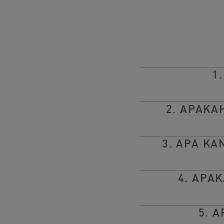
1
2. APAKA
3. APA K
4. APA
5. 