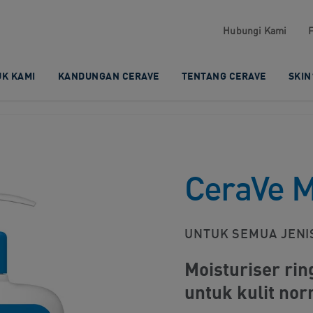
Hubungi Kami​
K KAMI​
KANDUNGAN CERAVE​
TENTANG CERAVE
SKIN
CeraVe Mo
UNTUK SEMUA JENIS
Moisturiser ri
untuk kulit nor