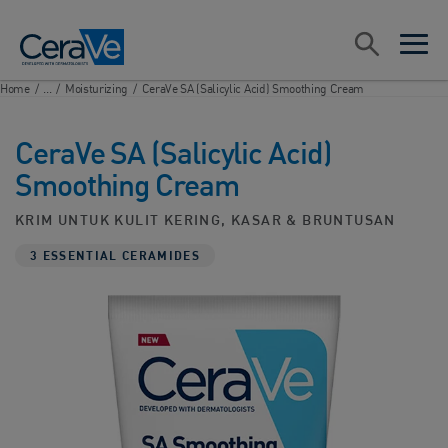
Main Navigation
Search
open sea
open 
Home
/
...
/
Moisturizing
/
CeraVe SA (Salicylic Acid) Smoothing Cream
CeraVe SA (Salicylic Acid)
Smoothing Cream
KRIM UNTUK KULIT KERING, KASAR & BRUNTUSAN
3 ESSENTIAL CERAMIDES