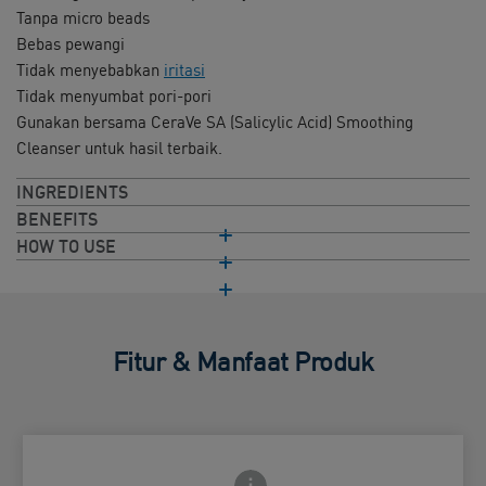
Tanpa micro beads
Bebas pewangi
Tidak menyebabkan
iritasi
Tidak menyumbat pori-pori
Gunakan bersama CeraVe SA (Salicylic Acid) Smoothing
Cleanser untuk hasil terbaik.
INGREDIENTS
BENEFITS
HOW TO USE
Fitur & Manfaat Produk
Frontside Info icon
 Close icon