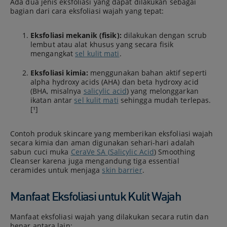
Ada dua jenis eksfoliasi yang dapat dilakukan sebagai
bagian dari cara eksfoliasi wajah yang tepat:
Eksfoliasi mekanik (fisik):
dilakukan dengan scrub
lembut atau alat khusus yang secara fisik
mengangkat
sel kulit mati
.
Eksfoliasi kimia:
menggunakan bahan aktif seperti
alpha hydroxy acids (AHA) dan beta hydroxy acid
(BHA, misalnya
salicylic acid
) yang melonggarkan
ikatan antar
sel kulit mati
sehingga mudah terlepas.
[¹]
Contoh produk skincare yang memberikan eksfoliasi wajah
secara kimia dan aman digunakan sehari-hari adalah
sabun cuci muka
CeraVe SA (
Salicylic Acid
) Smoothing
Cleanser karena juga mengandung tiga essential
ceramides untuk menjaga
skin barrier
.
Manfaat Eksfoliasi untuk Kulit Wajah
Manfaat eksfoliasi wajah yang dilakukan secara rutin dan
benar antara lain: