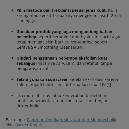
Pilih metode dan frekuensi sesuai jenis kulit
. Kulit
kering atau sensitif sebaiknya mengeksfoliasi 1–2 kali
seminggu.
Gunakan produk yang juga mengandung bahan
pelembap
seperti ceramide dan hyaluronic acid agar
tetap menjaga skin barrier, contohnhya seperti
CeraVe SA Smoothing Cleanser.[³]
Hindari penggunaan beberapa eksfolian kuat
sekaligus
(misalnya AHA, BHA, dan retinol) tanpa
pengawasan ahli.
Selalu gunakan sunscreen
setelah eksfoliasi karena
kulit menjadi lebih sensitif terhadap sinar UV.[²]
Jika muncul iritasi atau kemerahan berlebihan,
hentikan sementara dan konsultasikan dengan
dokter kulit.
Baca juga:
Panduan Lengkap Merawat dan Memperbaiki
Skin Barrier Rusak