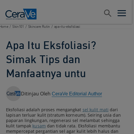
Main Navigation
Search
open sear
open m
Home
/
Skin101
/
Skincare Rutin
/
apa-itu-eksfoliasi
Apa Itu Eksfoliasi?
Simak Tips dan
Manfaatnya untu
Ditinjau Oleh
CeraVe Editorial Author
Eksfoliasi adalah proses mengangkat
sel kulit mati
dari
lapisan terluar kulit (stratum korneum). Seiring usia dan
paparan lingkungan, regenerasi sel melambat sehingga
kulit tampak
kusam
dan tidak rata. Eksfoliasi membantu
mempercepat pergantian sel agar kulit lebih halus dan