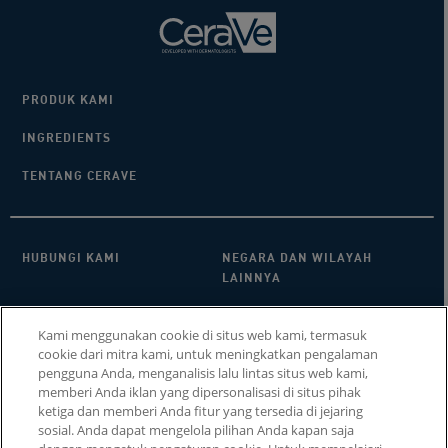
PRODUK KAMI
INGREDIENTS
TENTANG CERAVE
HUBUNGI KAMI​
NEGARA DAN WILAYAH
LAINNYA
KEBIJAKAN PRIVASI
FAQ
Kami menggunakan cookie di situs web kami, termasuk
cookie dari mitra kami, untuk meningkatkan pengalaman
PENGATURAN COOKIE
COOKIE POLICY
pengguna Anda, menganalisis lalu lintas situs web kami,
memberi Anda iklan yang dipersonalisasi di situs pihak
SITEMAP
ketiga dan memberi Anda fitur yang tersedia di jejaring
sosial. Anda dapat mengelola pilihan Anda kapan saja