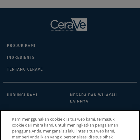
PRODUK KAMI
INGREDIENTS
TENTANG CERAVE
HUBUNGI KAMI​
NEGARA DAN WILAYAH
LAINNYA
KEBIJAKAN PRIVASI
FAQ
Kami menggunakan cookie di situs web kami, termasuk
cookie dari mitra kami, untuk meningkatkan pengalaman
PENGATURAN COOKIE
COOKIE POLICY
pengguna Anda, menganalisis lalu lintas situs web kami,
memberi Anda iklan yang dipersonalisasi di situs pihak
SITEMAP