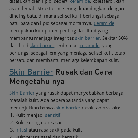
disatukan oleh lipid, seperti
ceramide
, kolesterol, dan
asam lemak. Struktur ini sering dibandingkan dengan
dinding bata, di mana sel-sel kulit berfungsi sebagai
batu bata dan lipid sebagai mortarnya.
Ceramide
merupakan komponen penting dari lipid yang
membantu menjaga integritas
skin barrier
. Sekitar 50%
dari lipid
skin barrier
terdiri dari
ceramide
, yang
berfungsi sebagai lem yang menjaga sel-sel kulit tetap
bersatu dan membantu menjaga kelembapan kulit.
Skin Barrier
Rusak dan Cara
Mengetahuinya
Skin Barrier
yang rusak dapat menyebabkan berbagai
masalah kulit. Ada beberapa tanda yang dapat
menunjukkan bahwa
skin barrier
rusak, antara lain:
Kulit menjadi
sensitif
Kulit kering dan kasar
Iritasi
atau rasa sakit pada kulit
Kulit terasa gatal dan bersisik