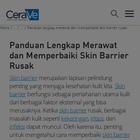
Main Navigation
Search
open sea
open 
Home
/
...
/
...
/
Panduan lengkap merawat dan memperbaiki skin barrier rusak
Panduan Lengkap Merawat
dan Memperbaiki Skin Barrier
Rusak
Skin barrier
merupakan lapisan pelindung
penting yang menjaga kesehatan kulit kita.
Skin
barrier
berfungsi sebagai pertahanan utama kulit
dari berbagai faktor eksternal yang bisa
merusaknya. Ketika
skin barrier
rusak, berbagai
masalah kulit seperti
kekeringan
,
iritasi
, dan
infeksi
dapat muncul. Oleh karena itu, penting
untuk mengetahui cara memperbaiki
skin barrier