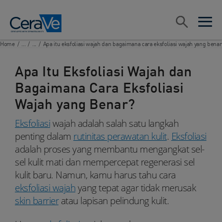
Main Navigation
Search
open sea
open 
Home
/
...
/
...
/
Apa itu eksfoliasi wajah dan bagaimana cara eksfoliasi wajah yang benar
Apa Itu Eksfoliasi Wajah dan
Bagaimana Cara Eksfoliasi
Wajah yang Benar?
Eksfoliasi
wajah adalah salah satu langkah
penting dalam
rutinitas perawatan kulit
.
Eksfoliasi
adalah proses yang membantu mengangkat sel-
sel kulit mati dan mempercepat regenerasi sel
kulit baru. Namun, kamu harus tahu cara
eksfoliasi wajah
yang tepat agar tidak merusak
skin barrier
atau lapisan pelindung kulit.