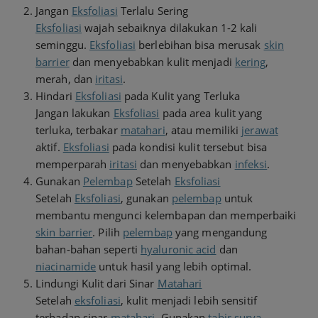
Jangan
Eksfoliasi
Terlalu Sering
Eksfoliasi
wajah sebaiknya dilakukan 1-2 kali
seminggu.
Eksfoliasi
berlebihan bisa merusak
skin
barrier
dan menyebabkan kulit menjadi
kering
,
merah, dan
iritasi
.
Hindari
Eksfoliasi
pada Kulit yang Terluka
Jangan lakukan
Eksfoliasi
pada area kulit yang
terluka, terbakar
matahari
, atau memiliki
jerawat
aktif.
Eksfoliasi
pada kondisi kulit tersebut bisa
memperparah
iritasi
dan menyebabkan
infeksi
.
Gunakan
Pelembap
Setelah
Eksfoliasi
Setelah
Eksfoliasi
, gunakan
pelembap
untuk
membantu mengunci kelembapan dan memperbaiki
skin barrier
. Pilih
pelembap
yang mengandung
bahan-bahan seperti
hyaluronic acid
dan
niacinamide
untuk hasil yang lebih optimal.
Lindungi Kulit dari Sinar
Matahari
Setelah
eksfoliasi
, kulit menjadi lebih sensitif
terhadap sinar
matahari
. Gunakan
tabir surya