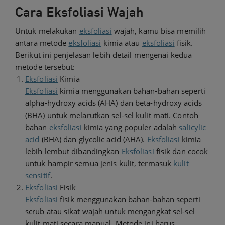
Cara Eksfoliasi Wajah
Untuk melakukan
eksfoliasi
wajah, kamu bisa memilih
antara metode
eksfoliasi
kimia atau
eksfoliasi
fisik.
Berikut ini penjelasan lebih detail mengenai kedua
metode tersebut:
Eksfoliasi
Kimia
Eksfoliasi
kimia menggunakan bahan-bahan seperti
alpha-hydroxy acids (AHA) dan beta-hydroxy acids
(BHA) untuk melarutkan sel-sel kulit mati. Contoh
bahan
eksfoliasi
kimia yang populer adalah
salicylic
acid
(BHA) dan glycolic acid (AHA).
Eksfoliasi
kimia
lebih lembut dibandingkan
Eksfoliasi
fisik dan cocok
untuk hampir semua jenis kulit, termasuk
kulit
sensitif
.
Eksfoliasi
Fisik
Eksfoliasi
fisik menggunakan bahan-bahan seperti
scrub atau sikat wajah untuk mengangkat sel-sel
kulit mati secara manual. Metode ini harus