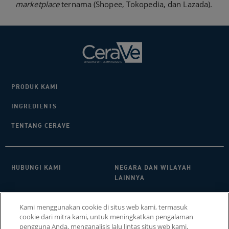
marketplace
ternama (Shopee, Tokopedia, dan Lazada).
PRODUK KAMI
INGREDIENTS
TENTANG CERAVE
HUBUNGI KAMI​
NEGARA DAN WILAYAH
LAINNYA
KEBIJAKAN PRIVASI
FAQ
Kami menggunakan cookie di situs web kami, termasuk
cookie dari mitra kami, untuk meningkatkan pengalaman
PENGATURAN COOKIE
COOKIE POLICY
pengguna Anda, menganalisis lalu lintas situs web kami,