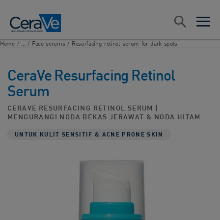
Main Navigation
Search
open sea
open 
Home
/
...
/
Face-serums
/
Resurfacing-retinol-serum-for-dark-spots
CeraVe Resurfacing Retinol
Serum
CERAVE RESURFACING RETINOL SERUM |
MENGURANGI NODA BEKAS JERAWAT & NODA HITAM​
UNTUK KULIT SENSITIF & ACNE PRONE SKIN