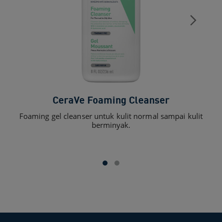
CeraVe Foaming Cleanser​
Foaming gel cleanser untuk kulit normal sampai kulit
Nig
berminyak.
me