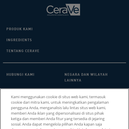
PRODUK KAMI
INGREDIENTS
TENTANG CERAVE
HUBUNGI KAMI​
NEGARA DAN WILAYAH
LAINNYA
KEBIJAKAN PRIVASI
FAQ
Kami menggunakan cookie di situs web kami, termasuk
cookie dari mitra kami, untuk meningkatkan pengalaman
PENGATURAN COOKIE
COOKIE POLICY
pengguna Anda, menganalisis lalu lintas situs web kami,
memberi Anda iklan yang dipersonalisasi di situs pihak
SITEMAP
ketiga dan memberi Anda fitur yang tersedia di jejaring
sosial. Anda dapat mengelola pilihan Anda kapan saja