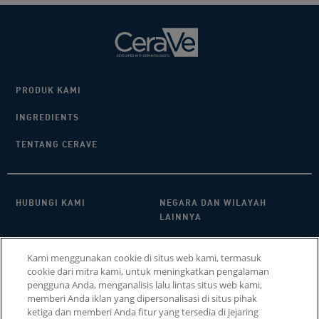
PRODUK KAMI
INGREDIENTS
TENTANG CERAVE
HUBUNGI KAMI​
NEGARA DAN WILAYAH
LAINNYA
KEBIJAKAN PRIVASI
FAQ
Kami menggunakan cookie di situs web kami, termasuk
cookie dari mitra kami, untuk meningkatkan pengalaman
PENGATURAN COOKIE
COOKIE POLICY
pengguna Anda, menganalisis lalu lintas situs web kami,
memberi Anda iklan yang dipersonalisasi di situs pihak
SITEMAP
ketiga dan memberi Anda fitur yang tersedia di jejaring