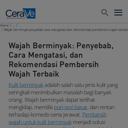
Main Navigation
Search
open sea
open 
Home
/
...
/
...
/
Wajah berminyak penyebab cara mengatasi dan rekomendasi pembersih wajah terbaik
Wajah Berminyak: Penyebab,
Cara Mengatasi, dan
Rekomendasi Pembersih
Wajah Terbaik
Kulit berminyak
adalah salah satu jenis kulit yang
seringkali menimbulkan masalah bagi banyak
orang. Wajah berminyak dapat terlihat
mengkilap, memiliki
pori-pori besar
, dan rentan
terhadap komedo serta jerawat.
Pembersih
wajah untuk kulit berminyak
menjadi solusi