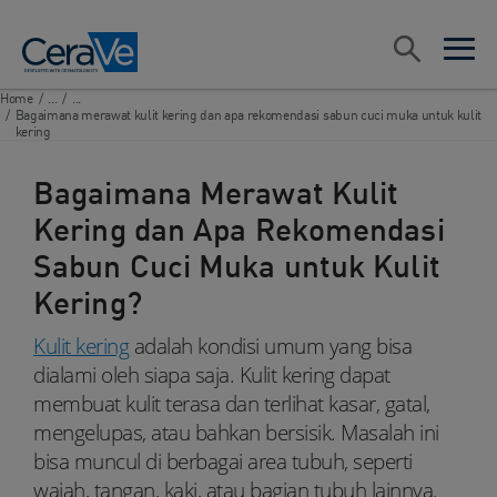
Main Navigation
Search
open sea
open 
Home
/
...
/
...
/
Bagaimana merawat kulit kering dan apa rekomendasi sabun cuci muka untuk kulit
kering
Bagaimana Merawat Kulit
Kering dan Apa Rekomendasi
Sabun Cuci Muka untuk Kulit
Kering?
Kulit kering
adalah kondisi umum yang bisa
dialami oleh siapa saja. Kulit kering dapat
membuat kulit terasa dan terlihat kasar, gatal,
mengelupas, atau bahkan bersisik. Masalah ini
bisa muncul di berbagai area tubuh, seperti
wajah, tangan, kaki, atau bagian tubuh lainnya.