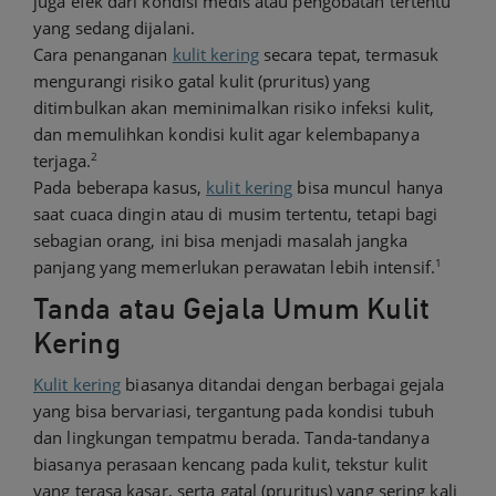
juga efek dari kondisi medis atau pengobatan tertentu
yang sedang dijalani.
Cara penanganan
kulit kering
secara tepat, termasuk
mengurangi risiko gatal kulit (pruritus) yang
ditimbulkan akan meminimalkan risiko infeksi kulit,
dan memulihkan kondisi kulit agar kelembapanya
2
terjaga.
Pada beberapa kasus,
kulit kering
bisa muncul hanya
saat cuaca dingin atau di musim tertentu, tetapi bagi
sebagian orang, ini bisa menjadi masalah jangka
1
panjang yang memerlukan perawatan lebih intensif.
Tanda atau Gejala Umum Kulit
Kering
Kulit kering
biasanya ditandai dengan berbagai gejala
yang bisa bervariasi, tergantung pada kondisi tubuh
dan lingkungan tempatmu berada. Tanda-tandanya
biasanya perasaan kencang pada kulit, tekstur kulit
yang terasa kasar, serta gatal (pruritus) yang sering kali