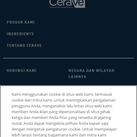
PRODUK KAMI
INGREDIENTS
TENTANG CERAVE
HUBUNGI KAMI​
NEGARA DAN WILAYAH
LAINNYA
KEBIJAKAN PRIVASI
FAQ
Kami menggunakan cookie di situs web kami, termasuk
cookie dari mitra kami, untuk meningkatkan pengalaman
PENGATURAN COOKIE
COOKIE POLICY
pengguna Anda, menganalisis lalu lintas situs web kami,
memberi Anda iklan yang dipersonalisasi di situs pihak
SITEMAP
ketiga dan memberi Anda fitur yang tersedia di jejaring
sosial. Anda dapat mengelola pilihan Anda kapan saja
dengan mengetuk pengaturan cookie. Untuk mempelajari
lebih lanjut tentang bagaimana kami dan mitra kami