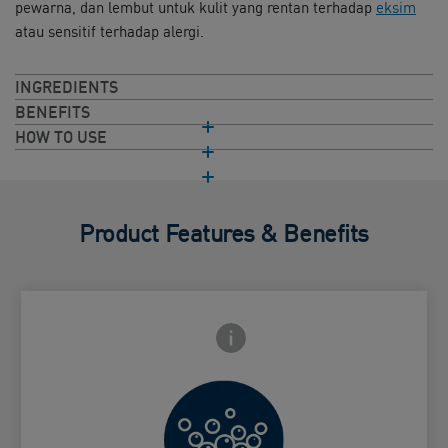
pewarna, dan lembut untuk kulit yang rentan terhadap
eksim
atau sensitif terhadap alergi.
INGREDIENTS
BENEFITS
HOW TO USE
Product Features & Benefits
Frontside Info icon
 Close icon