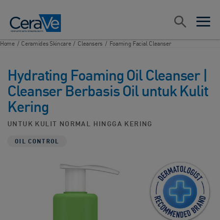
Main Navigation
Search
open sea
open 
Home
/
Ceramides Skincare
/
Cleansers
/
Foaming Facial Cleanser
Hydrating Foaming Oil Cleanser |
Cleanser Berbasis Oil untuk Kulit
Kering
UNTUK KULIT NORMAL HINGGA KERING
OIL CONTROL