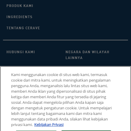
PRODUK KAMI
INGREDIENTS
TENTANG CERAVE
HUBUNGI KAMI​
NEGARA DAN WILAYAH
LAINNYA
KEBIJAKAN PRIVASI
FAQ
Kami menggunakan cookie di situs web kami, termasuk
cookie dari mitra kami, untuk meningkatkan pengalaman
PENGATURAN COOKIE
COOKIE POLICY
pengguna Anda, menganalisis lalu lintas situs web kami,
memberi Anda iklan yang dipersonalisasi di situs pihak
SITEMAP
ketiga dan memberi Anda fitur yang tersedia di jejaring
sosial. Anda dapat mengelola pilihan Anda kapan saja
dengan mengetuk pengaturan cookie. Untuk mempelajari
lebih lanjut tentang bagaimana kami dan mitra kami
menggunakan data pribadi Anda, silakan lihat kebijakan
privasi kami.
Kebijakan Privasi