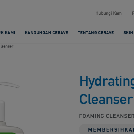
Hubungi Kami​
K KAMI​
KANDUNGAN CERAVE​
TENTANG CERAVE
SKIN
leanser
Hydratin
Cleanser
FOAMING CLEANSER
MEMBERSIHKA