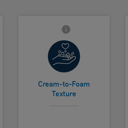
Frontside Info icon
Dispenses as
a rich cream
and
transforms
Card Frontside
C
into a foam
Cream-to-Foam
Texture
as you lather
into skin