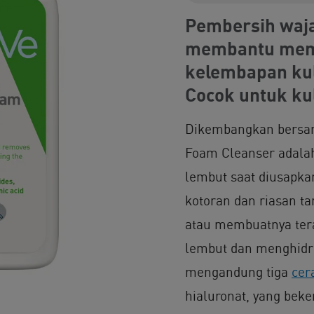
Pembersih waja
membantu memp
kelembapan kul
Cocok untuk kul
Dikembangkan bersama
Foam Cleanser adala
lembut saat diusapkan
kotoran dan riasan 
atau membuatnya ter
lembut dan menghidra
mengandung tiga
cer
hialuronat, yang be