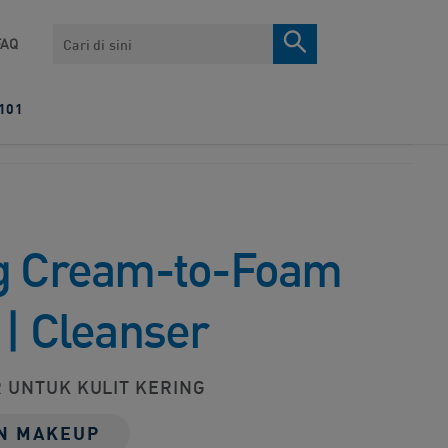
Search
FAQ
101
g Cream-to-Foam
 | Cleanser
 UNTUK KULIT KERING
N MAKEUP