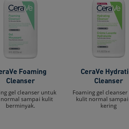
eraVe Foaming
CeraVe Hydrat
Cleanser​
Cleanser
ng gel cleanser untuk
Foaming gel cleanser
t normal sampai kulit
kulit normal sampai 
berminyak.
kering