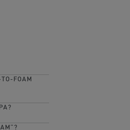
-TO-FOAM
PA?
OAM”?