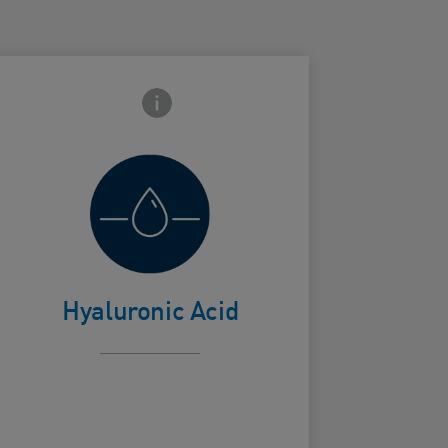
Frontside Info icon
Helps retain
skin's natural
ard Frontside
moisture
Hyaluronic Acid