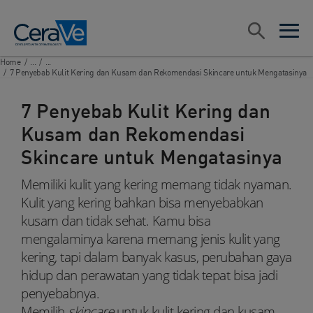
Main Navigation
Search
open sea
open 
Home
/
...
/
...
/
7 Penyebab Kulit Kering dan Kusam dan Rekomendasi Skincare untuk Mengatasinya
7 Penyebab Kulit Kering dan
Kusam dan Rekomendasi
Skincare untuk Mengatasinya
Memiliki kulit yang kering memang tidak nyaman.
Kulit yang kering bahkan bisa menyebabkan
kusam dan tidak sehat. Kamu bisa
mengalaminya karena memang jenis kulit yang
kering, tapi dalam banyak kasus, perubahan gaya
hidup dan perawatan yang tidak tepat bisa jadi
penyebabnya.
Memilih
skincare
untuk kulit kering dan kusam