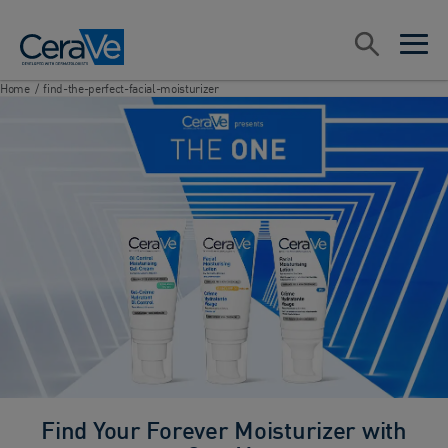
Main Navigation
Search
open sea
open 
Home
/
find-the-perfect-facial-moisturizer
Find Your Forever Moisturizer with