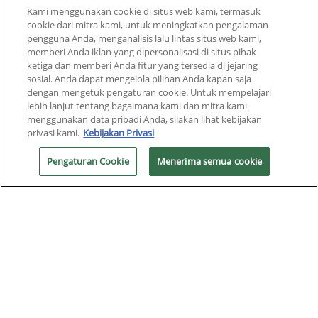
Kami menggunakan cookie di situs web kami, termasuk
cookie dari mitra kami, untuk meningkatkan pengalaman
pengguna Anda, menganalisis lalu lintas situs web kami,
PRODUK KAMI
memberi Anda iklan yang dipersonalisasi di situs pihak
ketiga dan memberi Anda fitur yang tersedia di jejaring
INGREDIENTS
sosial. Anda dapat mengelola pilihan Anda kapan saja
dengan mengetuk pengaturan cookie. Untuk mempelajari
TENTANG CERAVE
lebih lanjut tentang bagaimana kami dan mitra kami
menggunakan data pribadi Anda, silakan lihat kebijakan
privasi kami.
Kebijakan Privasi
HUBUNGI KAMI​
NEGARA DAN WILAYAH
Pengaturan Cookie
Menerima semua cookie
LAINNYA
KEBIJAKAN PRIVASI
FAQ
PENGATURAN COOKIE
COOKIE POLICY
SITEMAP