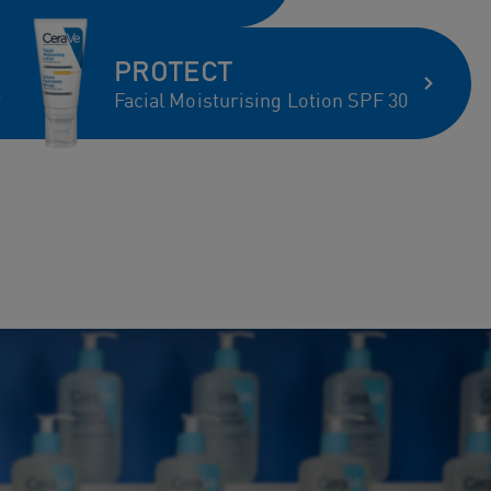
PROTECT
Facial Moisturising Lotion SPF 30