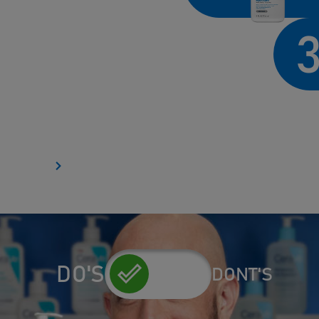
Right
DO'S
DONT'S