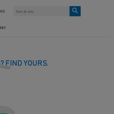
Search
FAQ
101
U?
FIND YOURS.