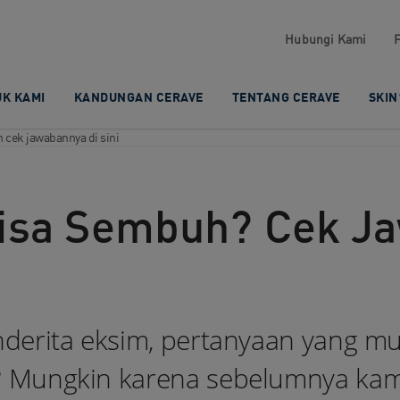
Hubungi Kami​
K KAMI​
KANDUNGAN CERAVE​
TENTANG CERAVE
SKIN
cek jawabannya di sini
isa Sembuh? Cek Ja
nderita eksim, pertanyaan yang m
? Mungkin karena sebelumnya ka