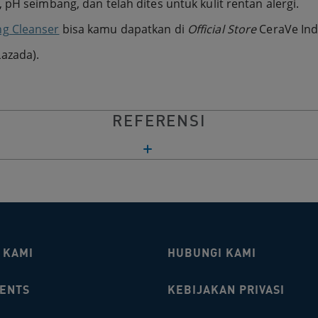
, pH seimbang, dan telah dites untuk kulit rentan alergi.
ng Cleanser
bisa kamu dapatkan di
Official Store
CeraVe Ind
azada).
REFERENSI
 KAMI
HUBUNGI KAMI​
IENTS
KEBIJAKAN PRIVASI