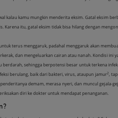
awal kalau kamu mungkin menderita eksim. Gatal eksim berb
sis. Karena itu, gatal eksim tidak bisa hilang dengan meng
 untuk terus menggaruk, padahal menggaruk akan membuat
rkerak, dan mengeluarkan cairan atau nanah. Kondisi ini y
lu berdarah, sehingga berpotensi besar untuk terkena infek
2
eksi berulang, baik dari bakteri, virus, ataupun jamur
, ta
penderitanya demam, merasa nyeri, dan muncul gejala-gejala
eriksakan diri ke dokter untuk mendapat penanganan.
m?