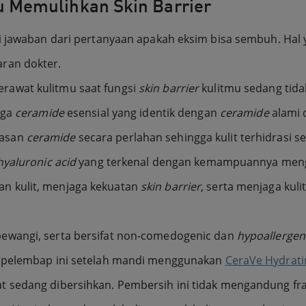
 Memulihkan Skin Barrier
ui jawaban dari pertanyaan apakah eksim bisa sembuh. Hal
ran dokter.
awat kulitmu saat fungsi
skin barrier
kulitmu sedang tidak
iga
ceramide
esensial yang identik dengan
ceramide
alami d
pasan
ceramide
secara perlahan sehingga kulit terhidrasi s
hyaluronic acid
yang terkenal dengan kemampuannya mengika
n kulit, menjaga kekuatan
skin barrier
, serta menjaga kul
ewangi, serta bersifat non-comedogenic dan
hypoallergen
m pelembap ini setelah mandi menggunakan
CeraVe Hydrati
t sedang dibersihkan. Pembersih ini tidak mengandung fr