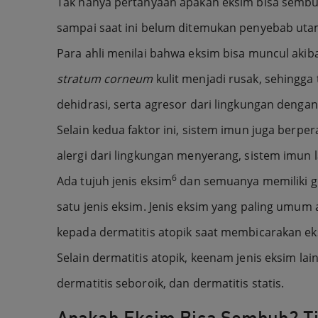
Tak hanya pertanyaan apakah eksim bisa sembuh
sampai saat ini belum ditemukan penyebab ut
Para ahli menilai bahwa eksim bisa muncul akibat
stratum corneum
kulit menjadi rusak, sehingga
dehidrasi, serta agresor dari lingkungan deng
Selain kedua faktor ini, sistem imun juga berper
alergi dari lingkungan menyerang, sistem imun
6
Ada tujuh jenis eksim
dan semuanya memiliki ge
satu jenis eksim. Jenis eksim yang paling umum
kepada dermatitis atopik saat membicarakan ek
Selain dermatitis atopik, keenam jenis eksim lai
dermatitis seboroik, dan dermatitis statis.
Apakah Eksim Bisa Sembuh? Tid