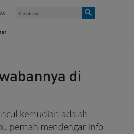
Search
FAQ
101
wabannya di
uncul kemudian adalah
mu pernah mendengar info