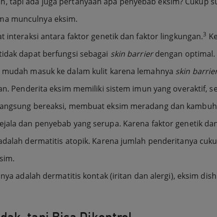
, tapi ada juga pertanyaan apa penyebab eksim? Cukup su
ama munculnya eksim.
3
 interaksi antara faktor genetik dan faktor lingkungan.
Ke
 tidak dapat berfungsi sebagai
skin barrier
dengan optimal. 
an mudah masuk ke dalam kulit karena lemahnya
skin barrie
an. Penderita eksim memiliki sistem imun yang overaktif, se
 langsung bereaksi, membuat eksim meradang dan kambuh. I
jala dan penyebab yang serupa. Karena faktor genetik dan
 adalah dermatitis atopik. Karena jumlah penderitanya cu
sim.
nnya adalah dermatitis kontak (iritan dan alergi), eksim dis
ak, tapi Bisa Dikontrol