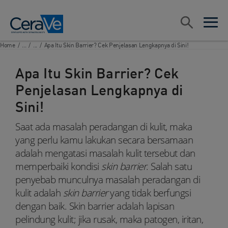
Main Navigation
Search
open sea
open 
Home
/
...
/
...
/
Apa Itu Skin Barrier? Cek Penjelasan Lengkapnya di Sini!
Apa Itu Skin Barrier? Cek
Penjelasan Lengkapnya di
Sini!
Saat ada masalah peradangan di kulit, maka
yang perlu kamu lakukan secara bersamaan
adalah mengatasi masalah kulit tersebut dan
memperbaiki kondisi
skin barrier
. Salah satu
penyebab munculnya masalah peradangan di
kulit adalah
skin barrier
yang tidak berfungsi
dengan baik. Skin barrier adalah lapisan
pelindung kulit; jika rusak, maka patogen, iritan,