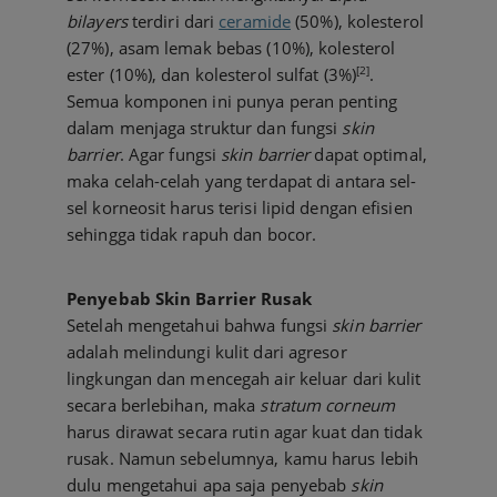
bilayers
terdiri dari
ceramide
(50%), kolesterol
(27%), asam lemak bebas (10%), kolesterol
[2]
ester (10%), dan kolesterol sulfat (3%)
.
Semua komponen ini punya peran penting
dalam menjaga struktur dan fungsi
skin
barrier
. Agar fungsi
skin barrier
dapat optimal,
maka celah-celah yang terdapat di antara sel-
sel korneosit harus terisi lipid dengan efisien
sehingga tidak rapuh dan bocor.
Penyebab Skin Barrier Rusak
Setelah mengetahui bahwa fungsi
skin barrier
adalah melindungi kulit dari agresor
lingkungan dan mencegah air keluar dari kulit
secara berlebihan, maka
stratum corneum
harus dirawat secara rutin agar kuat dan tidak
rusak. Namun sebelumnya, kamu harus lebih
dulu mengetahui apa saja penyebab
skin