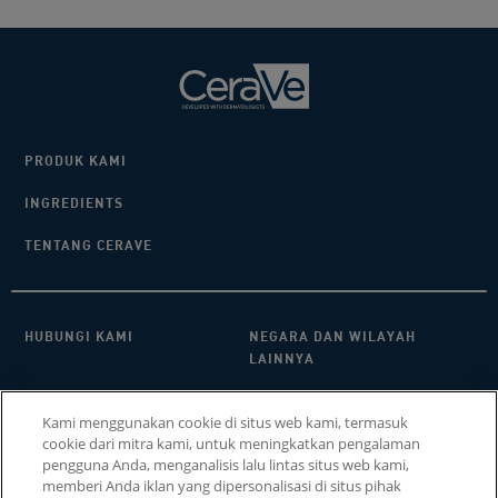
PRODUK KAMI
INGREDIENTS
TENTANG CERAVE
HUBUNGI KAMI​
NEGARA DAN WILAYAH
LAINNYA
KEBIJAKAN PRIVASI
FAQ
Kami menggunakan cookie di situs web kami, termasuk
cookie dari mitra kami, untuk meningkatkan pengalaman
PENGATURAN COOKIE
COOKIE POLICY
pengguna Anda, menganalisis lalu lintas situs web kami,
memberi Anda iklan yang dipersonalisasi di situs pihak
SITEMAP